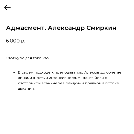
Аджасмент. Александр Смиркин
6 000
р.
Этот курс для того кто:
В своем подходе к преподаванию Александр сочетает
динамичность и интенсивность Аштанга йоги с
отстройкой асан «через бандхи» и правкой в потоке
дыхания.